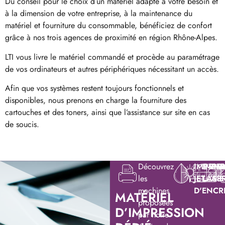
Du conseil pour le choix d’un matériel adapté à votre besoin et
à la dimension de votre entreprise, à la maintenance du
matériel et fourniture du consommable, bénéficiez de confort
grâce à nos trois agences de proximité en région Rhône-Alpes.
LTI vous livre le matériel commandé et procède au paramétrage
de vos ordinateurs et autres périphériques nécessitant un accès.
Afin que vos systèmes restent toujours fonctionnels et
disponibles, nous prenons en charge la fourniture des
cartouches et des toners, ainsi que l’assistance sur site en cas
de soucis.
Découvrez
IMPRIM
IMPR
IM
I
les
JET
LASE
A3
É
machines
D'ENCR
MATÉRIEL
proposées
D’IMPRESSION
par notre