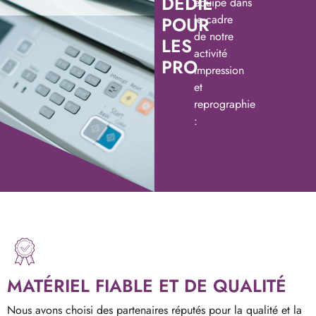
DÉDIÉ
équipe dans
le cadre
POUR
de notre
LES
activité
PRO
impression
et
reprographie
:
MATÉRIEL FIABLE ET DE QUALITÉ
Nous avons choisi des partenaires réputés pour la qualité et la